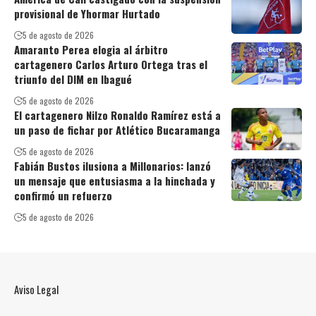
provisional de Yhormar Hurtado
5 de agosto de 2026
Amaranto Perea elogia al árbitro
cartagenero Carlos Arturo Ortega tras el
triunfo del DIM en Ibagué
5 de agosto de 2026
El cartagenero Nilzo Ronaldo Ramírez está a
un paso de fichar por Atlético Bucaramanga
5 de agosto de 2026
Fabián Bustos ilusiona a Millonarios: lanzó
un mensaje que entusiasma a la hinchada y
confirmó un refuerzo
5 de agosto de 2026
Aviso Legal