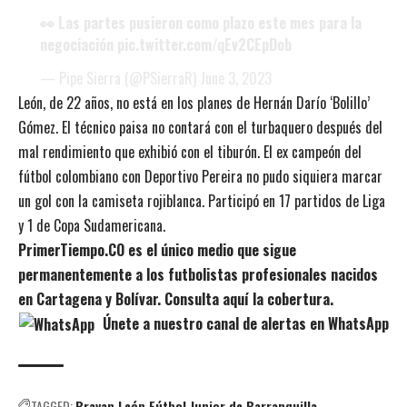
👀 Las partes pusieron como plazo este mes para la
negociación
pic.twitter.com/qEv2CEpDob
— Pipe Sierra (@PSierraR)
June 3, 2023
León, de 22 años, no está en los planes de Hernán Darío ‘Bolillo’
Gómez. El técnico paisa no contará con el turbaquero después del
mal rendimiento que exhibió con el tiburón. El ex campeón del
fútbol colombiano con Deportivo Pereira no pudo siquiera marcar
un gol con la camiseta rojiblanca. Participó en 17 partidos de Liga
y 1 de Copa Sudamericana.
PrimerTiempo.CO es el único medio que sigue
permanentemente a los futbolistas profesionales nacidos
en Cartagena y Bolívar. Consulta aquí la cobertura.
Únete a nuestro canal de alertas en WhatsApp
TAGGED:
Brayan León
Fútbol
Junior de Barranquilla