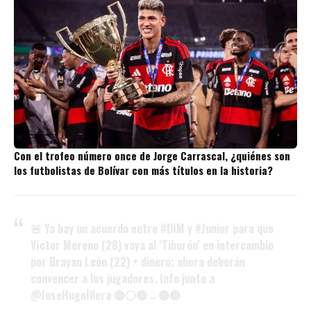
Con el trofeo número once de Jorge Carrascal, ¿quiénes son
los futbolistas de Bolívar con más títulos en la historia?
🚨 Ya hay un acuerdo entre
#DIM
y
#Junior
para que
Víctor Moreno (28) vaya al ‘Tiburón’ en intercambio
por Brayan León (22) + dinero; ahora deberán
convencer a los jugadores. Info junto a
@JoseHugoIllera
🔴⚪️🔵↔️🔴🔵