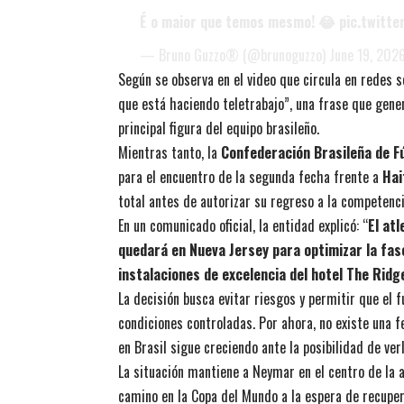
É o maior que temos mesmo! 😂
pic.twitt
— Bruno Guzzo® (@brunoguzzo)
June 19, 202
Según se observa en el video que circula en redes s
que está haciendo teletrabajo”, una frase que gene
principal figura del equipo brasileño.
Mientras tanto, la
Confederación Brasileña de Fú
para el encuentro de la segunda fecha frente a
Hai
total antes de autorizar su regreso a la competenci
En un comunicado oficial, la entidad explicó: “
El atl
quedará en Nueva Jersey para optimizar la fase
instalaciones de excelencia del hotel The Ridg
La decisión busca evitar riesgos y permitir que el 
condiciones controladas. Por ahora, no existe una f
en Brasil sigue creciendo ante la posibilidad de ve
La situación mantiene a Neymar en el centro de la a
camino en la Copa del Mundo a la espera de recupe