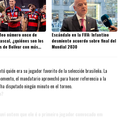
ofeo número once de
Escándalo en la FIFA: Infantino
ascal, ¿quiénes son los
desmiente acuerdo sobre final del
s de Bolívar con más
Mundial 2030
 la historia?
tó quién era su jugador favorito de la selección brasileña. La
momento, el mandatario aprovechó para hacer referencia a la
 ha disputado ningún minuto en el torneo.
a?
Ouvi ontem que ele é o primeiro jogador convocado em