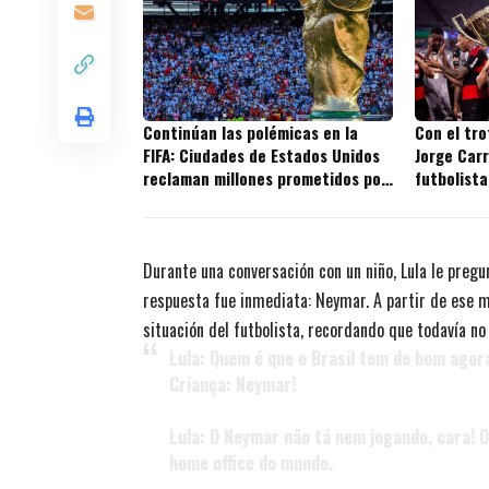
Continúan las polémicas en la
Con el tr
FIFA: Ciudades de Estados Unidos
Jorge Carr
reclaman millones prometidos por
futbolista
la entidad
títulos en
Durante una conversación con un niño, Lula le pregun
respuesta fue inmediata: Neymar. A partir de ese 
situación del futbolista, recordando que todavía no
Lula: Quem é que o Brasil tem de bom agor
Criança: Neymar!
Lula: O Neymar não tá nem jogando, cara! 
home office do mundo.