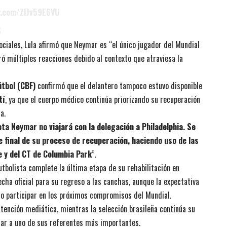
er.com/ZIJv59E6VU
6
ociales, Lula afirmó que Neymar es “el único jugador del Mundial
ró múltiples reacciones debido al contexto que atraviesa la
tbol (CBF)
confirmó que el delantero tampoco estuvo disponible
tí
, ya que el cuerpo médico continúa priorizando su recuperación
a.
eta Neymar no viajará con la delegación a Philadelphia. Se
 final de su proceso de recuperación, haciendo uso de las
e y del CT de Columbia Park
”.
futbolista complete la última etapa de su rehabilitación en
echa oficial para su regreso a las canchas, aunque la expectativa
rlo participar en los próximos compromisos del Mundial.
tención mediática, mientras la selección brasileña continúa su
rar a uno de sus referentes más importantes.