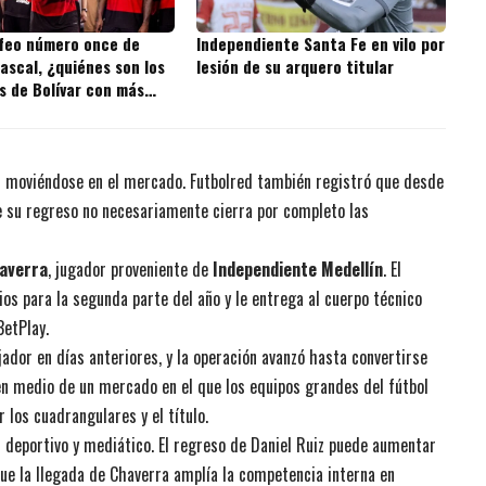
ofeo número once de
Independiente Santa Fe en vilo por
ascal, ¿quiénes son los
lesión de su arquero titular
s de Bolívar con más
 la historia?
ir moviéndose en el mercado. Futbolred también registró que desde
que su regreso no necesariamente cierra por completo las
averra
, jugador proveniente de
Independiente Medellín
. El
ios para la segunda parte del año y le entrega al cuerpo técnico
BetPlay.
ador en días anteriores, y la operación avanzó hasta convertirse
en medio de un mercado en el que los equipos grandes del fútbol
los cuadrangulares y el título.
r deportivo y mediático. El regreso de Daniel Ruiz puede aumentar
que la llegada de Chaverra amplía la competencia interna en