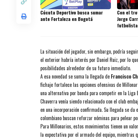
Cúcuta Deportivo busca sumar
Con el tr
ante Fortaleza en Bogotá
Jorge Carr
futbolista
títulos en
La situación del jugador, sin embargo, podría segu
el exterior habría interés por Daniel Ruiz, por lo 
posibilidades alrededor de su futuro inmediato.
A esa novedad se suma la llegada de
Francisco Ch
fichaje fortalece las opciones ofensivas de Millonar
una alternativa por banda para competir en la Liga 
Chaverra venía siendo relacionado con el club embaj
en una incorporación confirmada. Su llegada se da 
colombiano buscan reforzar nóminas para pelear por 
Para Millonarios, estos movimientos tienen un valo
la expectativa por el armado del equipo, mientras 