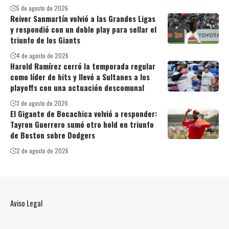
5 de agosto de 2026
Reiver Sanmartín volvió a las Grandes Ligas
y respondió con un doble play para sellar el
triunfo de los Giants
4 de agosto de 2026
Harold Ramírez cerró la temporada regular
como líder de hits y llevó a Sultanes a los
playoffs con una actuación descomunal
3 de agosto de 2026
El Gigante de Bocachica volvió a responder:
Tayron Guerrero sumó otro hold en triunfo
de Boston sobre Dodgers
2 de agosto de 2026
Aviso Legal