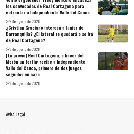
los convocados de Real Cartagena para
enfrentar a Independiente Valle del Cauca
6 de agosto de 2026
¿Cristian Graciano interesa a Junior de
Barranquilla? ¿El lateral se quedará o se irá
de Real Cartagena?
6 de agosto de 2026
[La previa] Real Cartagena, a hacer del
Morón un fortín: recibe a Independiente
Valle del Cauca, primero de dos juegos
seguidos en casa
6 de agosto de 2026
Aviso Legal