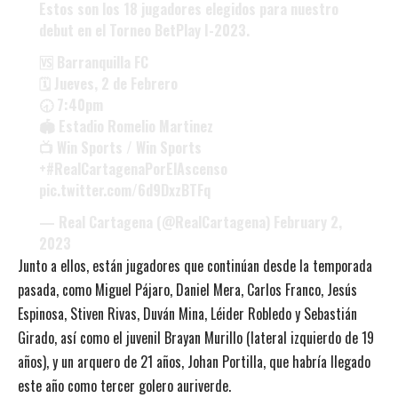
Estos son los 18 jugadores elegidos para nuestro
debut en el Torneo BetPlay I-2023.
🆚 Barranquilla FC
🗓️ Jueves, 2 de Febrero
🕣 7:40pm
🏟️ Estadio Romelio Martinez
📺 Win Sports / Win Sports
+
#RealCartagenaPorElAscenso
pic.twitter.com/6d9DxzBTFq
— Real Cartagena (@RealCartagena)
February 2,
2023
Junto a ellos, están jugadores que continúan desde la temporada
pasada, como Miguel Pájaro, Daniel Mera, Carlos Franco, Jesús
Espinosa, Stiven Rivas, Duván Mina, Léider Robledo y Sebastián
Girado, así como el juvenil Brayan Murillo (lateral izquierdo de 19
años), y un arquero de 21 años, Johan Portilla, que habría llegado
este año como tercer golero auriverde.