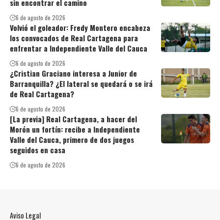
sin encontrar el camino
6 de agosto de 2026
Volvió el goleador: Fredy Montero encabeza
los convocados de Real Cartagena para
enfrentar a Independiente Valle del Cauca
6 de agosto de 2026
¿Cristian Graciano interesa a Junior de
Barranquilla? ¿El lateral se quedará o se irá
de Real Cartagena?
6 de agosto de 2026
[La previa] Real Cartagena, a hacer del
Morón un fortín: recibe a Independiente
Valle del Cauca, primero de dos juegos
seguidos en casa
6 de agosto de 2026
Aviso Legal