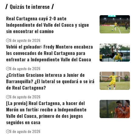
Quizás te interese
Real Cartagena cayó 2-0 ante
Independiente del Valle del Cauca y sigue
sin encontrar el camino
6 de agosto de 2026
Volvió el goleador: Fredy Montero encabeza
los convocados de Real Cartagena para
enfrentar a Independiente Valle del Cauca
6 de agosto de 2026
¿Cristian Graciano interesa a Junior de
Barranquilla? ¿El lateral se quedará o se irá
de Real Cartagena?
6 de agosto de 2026
[La previa] Real Cartagena, a hacer del
Morón un fortín: recibe a Independiente
Valle del Cauca, primero de dos juegos
seguidos en casa
6 de agosto de 2026