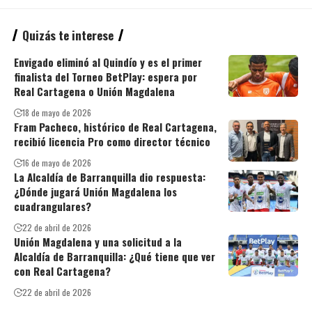
Quizás te interese
Envigado eliminó al Quindío y es el primer
finalista del Torneo BetPlay: espera por
Real Cartagena o Unión Magdalena
18 de mayo de 2026
Fram Pacheco, histórico de Real Cartagena,
recibió licencia Pro como director técnico
16 de mayo de 2026
La Alcaldía de Barranquilla dio respuesta:
¿Dónde jugará Unión Magdalena los
cuadrangulares?
22 de abril de 2026
Unión Magdalena y una solicitud a la
Alcaldía de Barranquilla: ¿Qué tiene que ver
con Real Cartagena?
22 de abril de 2026