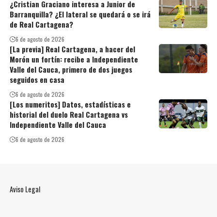
¿Cristian Graciano interesa a Junior de
Barranquilla? ¿El lateral se quedará o se irá
de Real Cartagena?
6 de agosto de 2026
[La previa] Real Cartagena, a hacer del
Morón un fortín: recibe a Independiente
Valle del Cauca, primero de dos juegos
seguidos en casa
6 de agosto de 2026
[Los numeritos] Datos, estadísticas e
historial del duelo Real Cartagena vs
Independiente Valle del Cauca
6 de agosto de 2026
Aviso Legal