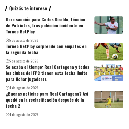
Quizás te interese
Dura sanción para Carlos Giraldo, técnico
de Patriotas, tras polémico incidente en
Torneo BetPlay
5 de agosto de 2026
Torneo BetPlay sorprende con empates en
la segunda fecha
5 de agosto de 2026
Se acaba el tiempo: Real Cartagena y todos
los clubes del FPC tienen esta fecha límite
para fichar jugadores
4 de agosto de 2026
¿Buenas noticias para Real Cartagena? Así
quedó en la reclasificación después de la
fecha 2
4 de agosto de 2026