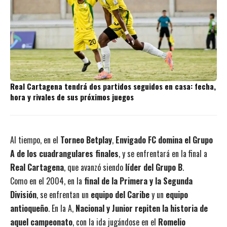
Real Cartagena tendrá dos partidos seguidos en casa: fecha,
hora y rivales de sus próximos juegos
Al tiempo, en el
Torneo Betplay
,
Envigado FC domina el Grupo
A de los cuadrangulares finales
, y se enfrentará en la final a
Real Cartagena
, que avanzó siendo
líder del Grupo B
.
Como en el 2004, en la
final de la Primera y la Segunda
División
, se enfrentan un
equipo del Caribe
y un
equipo
antioqueño
. En la A,
Nacional y Junior repiten la historia de
aquel campeonato
, con la ida jugándose en el
Romelio