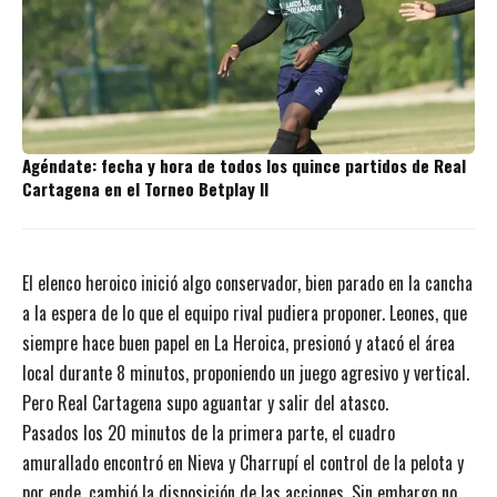
Agéndate: fecha y hora de todos los quince partidos de Real
Cartagena en el Torneo Betplay II
El elenco heroico inició algo conservador, bien parado en la cancha
a la espera de lo que el equipo rival pudiera proponer. Leones, que
siempre hace buen papel en La Heroica, presionó y atacó el área
local durante 8 minutos, proponiendo un juego agresivo y vertical.
Pero Real Cartagena supo aguantar y salir del atasco.
Pasados los 20 minutos de la primera parte, el cuadro
amurallado encontró en Nieva y Charrupí el control de la pelota y
por ende, cambió la disposición de las acciones. Sin embargo no