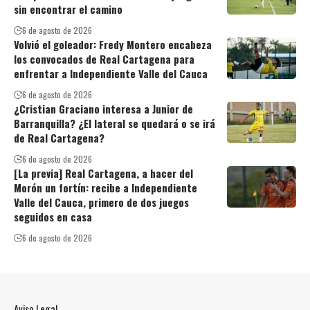
sin encontrar el camino
6 de agosto de 2026
Volvió el goleador: Fredy Montero encabeza
los convocados de Real Cartagena para
enfrentar a Independiente Valle del Cauca
6 de agosto de 2026
¿Cristian Graciano interesa a Junior de
Barranquilla? ¿El lateral se quedará o se irá
de Real Cartagena?
6 de agosto de 2026
[La previa] Real Cartagena, a hacer del
Morón un fortín: recibe a Independiente
Valle del Cauca, primero de dos juegos
seguidos en casa
6 de agosto de 2026
Aviso Legal