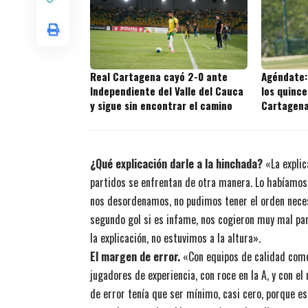
Real Cartagena cayó 2-0 ante
Agéndate:
Independiente del Valle del Cauca
los quince
y sigue sin encontrar el camino
Cartagena 
¿Qué explicación darle a la hinchada?
«La explic
partidos se enfrentan de otra manera. Lo habíamos 
nos desordenamos, no pudimos tener el orden necesa
segundo gol si es infame, nos cogieron muy mal par
la explicación, no estuvimos a la altura».
El margen de error.
«Con equipos de calidad como 
jugadores de experiencia, con roce en la A, y con e
de error tenía que ser mínimo, casi cero, porque e