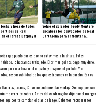
 fecha y hora de todos
Volvió el goleador: Fredy Montero
 partidos de Real
encabeza los convocados de Real
en el Torneo Betplay II
Cartagena para enfrentar a
Independiente Valle del Cauca
ación que puedo dar es que no estuvimos a la altura. Estos
hablado, lo habíamos trabajado. El primer gol nos pegó muy duro,
rio para ir a buscar el empate, y después el partido. Y el
ados, responsabilidad de los que estábamos en la cancha. Esa es
Llaneros, Leones, Chicó, no podemos dar ventaja. Son equipos con
l mínimo error te cobran. Antes del cuadrangular dije que el margen
stos equipos te cambian el plan de juego. Debemos recuperarnos