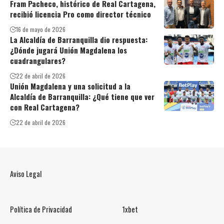
Fram Pacheco, histórico de Real Cartagena,
recibió licencia Pro como director técnico
16 de mayo de 2026
La Alcaldía de Barranquilla dio respuesta:
¿Dónde jugará Unión Magdalena los
cuadrangulares?
22 de abril de 2026
Unión Magdalena y una solicitud a la
Alcaldía de Barranquilla: ¿Qué tiene que ver
con Real Cartagena?
22 de abril de 2026
Aviso Legal
Política de Privacidad
1xbet