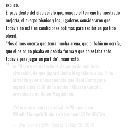
explicó.
El presidente del club señaló que, aunque el terreno ha mostrado
mejoría, el cuerpo técnico y los jugadores consideraron que
todavía no está en condiciones óptimas para recibir un partido
oficial.
“Nos dimos cuenta que tenía mucha arena, que el balón no corría,
que el balón no picaba en debida forma y que no estaba apto
todavía para jugar un partido”, manifestó.
⚽ “Nosotros estuvimos de acuerdo con esta
situación, de que jugará Unión Magdalena a las 4 de
la tarde y por consecuencia que Real Cartagena
jugará a las 7:30 de la noche” Alberto Garzón,
presidente de Unión Magdalena.
📺Sintoniza nuestra señal de Win para ver
#MedioTiempoWIN
pic.twitter.com/0TPmGFxTdw
— Win Sports (@WinSportsTV)
May 20, 2026