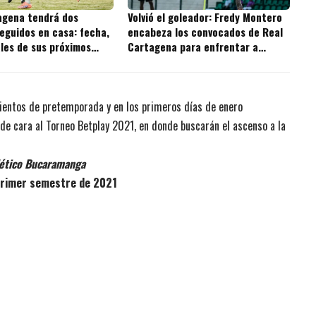
agena tendrá dos
Volvió el goleador: Fredy Montero
eguidos en casa: fecha,
encabeza los convocados de Real
ales de sus próximos
Cartagena para enfrentar a
Independiente Valle del Cauca
mientos de pretemporada y en los primeros días de enero
de cara al Torneo Betplay 2021, en donde buscarán el ascenso a la
lético Bucaramanga
 primer semestre de 2021