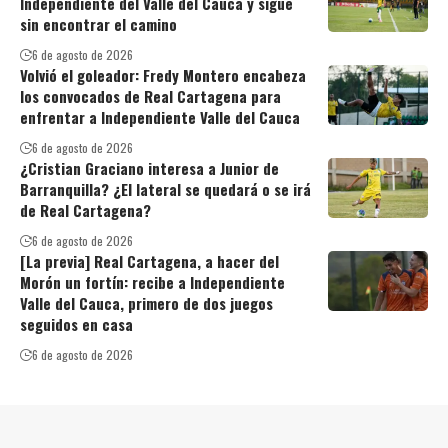
Independiente del Valle del Cauca y sigue
sin encontrar el camino
6 de agosto de 2026
Volvió el goleador: Fredy Montero encabeza
los convocados de Real Cartagena para
enfrentar a Independiente Valle del Cauca
6 de agosto de 2026
¿Cristian Graciano interesa a Junior de
Barranquilla? ¿El lateral se quedará o se irá
de Real Cartagena?
6 de agosto de 2026
[La previa] Real Cartagena, a hacer del
Morón un fortín: recibe a Independiente
Valle del Cauca, primero de dos juegos
seguidos en casa
6 de agosto de 2026