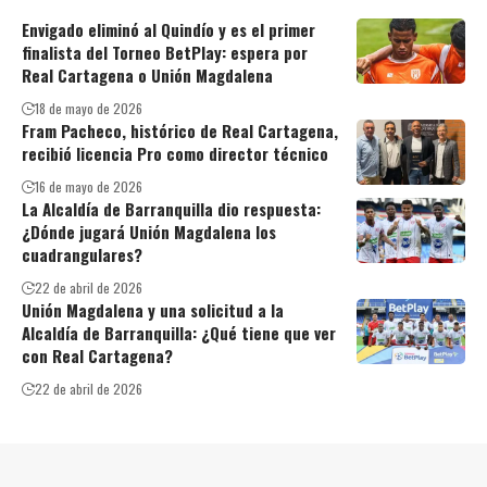
Envigado eliminó al Quindío y es el primer
finalista del Torneo BetPlay: espera por
Real Cartagena o Unión Magdalena
18 de mayo de 2026
Fram Pacheco, histórico de Real Cartagena,
recibió licencia Pro como director técnico
16 de mayo de 2026
La Alcaldía de Barranquilla dio respuesta:
¿Dónde jugará Unión Magdalena los
cuadrangulares?
22 de abril de 2026
Unión Magdalena y una solicitud a la
Alcaldía de Barranquilla: ¿Qué tiene que ver
con Real Cartagena?
22 de abril de 2026