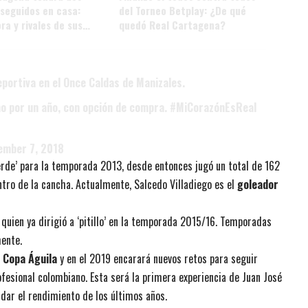
 seguidos en casa:
del Torneo Betplay: ¿De qué
ra y rivales de sus
quedó Real Cartagena?
 juegos
portiva en el Once Caldas de Manizales.
tamo por un año, con opción de compra.
#MiCorazónEsReal
ember 7, 2018
verde’ para la temporada 2013, desde entonces jugó un total de 162
tro de la cancha. Actualmente, Salcedo Villadiego es el
goleador
quien ya dirigió a ‘pitillo’ en la temporada 2015/16. Temporadas
mente.
 Copa Águila
y en el 2019 encarará nuevos retos para seguir
ofesional colombiano. Esta será la primera experiencia de Juan José
idar el rendimiento de los últimos años.