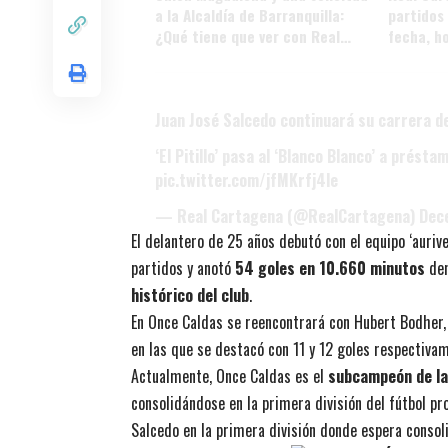
a la Alcaldía de Barranquilla:
partidos
¿Qué tiene que ver con Real
fecha, ho
Cartagena?
próximos
Juan José Salcedo continuará su carrera de
‘El Pitillo’ pasa al ‘Blanco Blanco’ a prés
pic.twitter.com/jfMKrfj4le
— Real Cartagena (@RealCartagena)
Dec
El delantero de 25 años debutó con el equipo ‘auri
partidos y anotó
54 goles en 10.660 minutos
den
histórico del club
.
En Once Caldas se reencontrará con Hubert Bodher, 
en las que se destacó con 11 y 12 goles respectiva
Actualmente, Once Caldas es el
subcampeón de la
consolidándose en la primera división del fútbol pr
Salcedo en la primera división donde espera consol