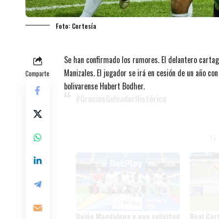
Foto: Cortesía
Se han confirmado los rumores. El delantero carta
Manizales. El jugador se irá en cesión de un año co
Comparte
bolivarense Hubert Bodher.
#GraciasGoleadorHistórico
Te
Unión Magdalena y una solicitud
Real Car