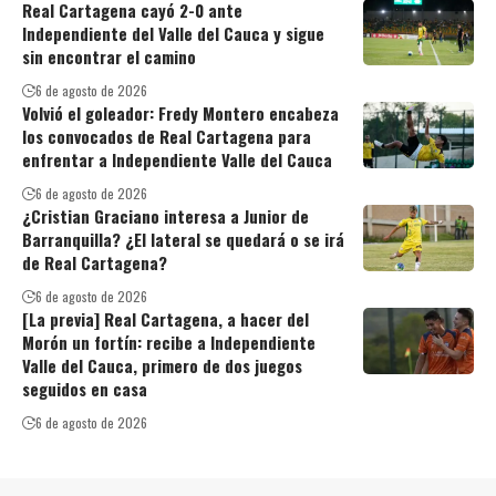
Real Cartagena cayó 2-0 ante
Independiente del Valle del Cauca y sigue
sin encontrar el camino
6 de agosto de 2026
Volvió el goleador: Fredy Montero encabeza
los convocados de Real Cartagena para
enfrentar a Independiente Valle del Cauca
6 de agosto de 2026
¿Cristian Graciano interesa a Junior de
Barranquilla? ¿El lateral se quedará o se irá
de Real Cartagena?
6 de agosto de 2026
[La previa] Real Cartagena, a hacer del
Morón un fortín: recibe a Independiente
Valle del Cauca, primero de dos juegos
seguidos en casa
6 de agosto de 2026