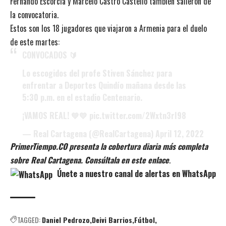
Fernando Escorcia y Marcelo Castro Castello también salieron de
la convocatoria.
Estos son los 18 jugadores que viajaron a Armenia para el duelo
de este martes:
CONVOCADOS 🔰
Lo escogidos del profe Stiven Sánchez para
enfrentar a Deportes Quindío mañana desde las
5:30 p.m. en el estadio Centenario.
¡VAMOS REAL! 💚💛
pic.twitter.com/2Wxtn3rI98
— Real Cartagena (@RealCartagena)
April 12, 2022
PrimerTiempo.CO presenta la cobertura diaria más completa
sobre Real Cartagena. Consúltala en este enlace
.
Únete a nuestro canal de alertas en WhatsApp
TAGGED:
Daniel Pedrozo
Deivi Barrios
Fútbol