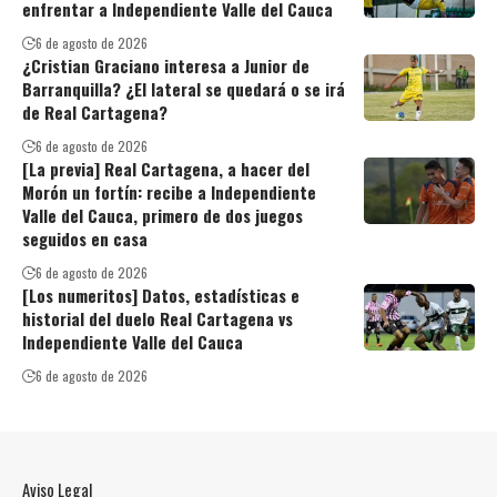
enfrentar a Independiente Valle del Cauca
6 de agosto de 2026
¿Cristian Graciano interesa a Junior de
Barranquilla? ¿El lateral se quedará o se irá
de Real Cartagena?
6 de agosto de 2026
[La previa] Real Cartagena, a hacer del
Morón un fortín: recibe a Independiente
Valle del Cauca, primero de dos juegos
seguidos en casa
6 de agosto de 2026
[Los numeritos] Datos, estadísticas e
historial del duelo Real Cartagena vs
Independiente Valle del Cauca
6 de agosto de 2026
Aviso Legal