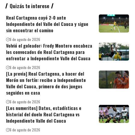
Quizás te interese
Real Cartagena cayó 2-0 ante
Independiente del Valle del Cauca y sigue
sin encontrar el camino
6 de agosto de 2026
Volvió el goleador: Fredy Montero encabeza
los convocados de Real Cartagena para
enfrentar a Independiente Valle del Cauca
6 de agosto de 2026
[La previa] Real Cartagena, a hacer del
Morón un fortín: recibe a Independiente
Valle del Cauca, primero de dos juegos
seguidos en casa
6 de agosto de 2026
[Los numeritos] Datos, estadísticas e
historial del duelo Real Cartagena vs
Independiente Valle del Cauca
6 de agosto de 2026