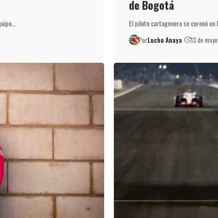
de Bogotá
quipo…
El piloto cartagenero se coronó en 
Por
Lucho Anaya
13 de may