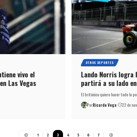
OTROS DEPORTES
tiene vivo el
Lando Norris logra 
 en Las Vegas
partirá a su lado en
El británico quiere hacer todo lo p
Por
Ricardo Vega
22 de no
1
2
3
4
5
6
7