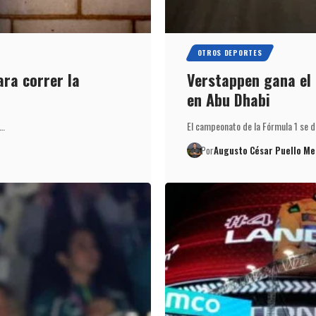
OTROS DEPORTES
ra correr la
Verstappen gana el G
en Abu Dhabi
a…
El campeonato de la Fórmula 1 se de
Por
Augusto César Puello Me