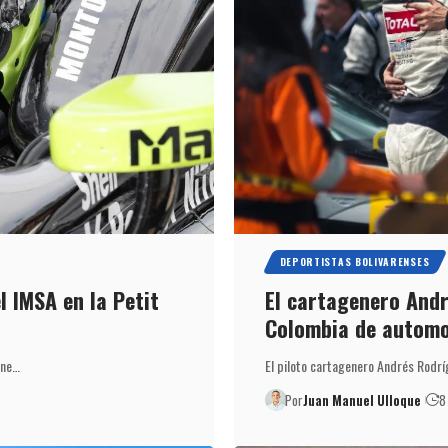
DEPORTISTAS BOLIVARENSES
l IMSA en la Petit
El cartagenero Andr
Colombia de automo
ane…
El piloto cartagenero Andrés Rodr
Por
Juan Manuel Ulloque
8