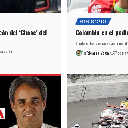
OTROS DEPORTES
ón del ‘Chase’ del
Colombia en el podi
El piloto Gustavo Yacamán, ganó el
era parte…
Por
Ricardo Vega
17 de ma