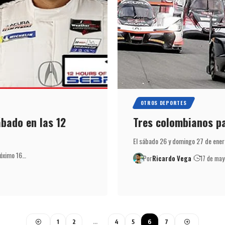
OTROS DEPORTES
bado en las 12
Tres colombianos pa
El sábado 26 y domingo 27 de enero
róximo 16…
Por
Ricardo Vega
17 de ma
1
2
…
4
5
6
7