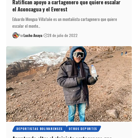
Ratifican apoyo a cartagenero que quiere escalar
el Aconcagua y el Everest
Eduardo Mongua Villafañe es un montañista cartagenero que quiere
escalar el monte…
Por
Lucho Anaya
28 de julio de 2022
DEPORTISTAS BOLIVARENSES
OTROS DEPORTES