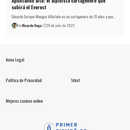
Apuntando alto: el alpinista cartagenero que
subirá el Everest
Eduardo Enrique Mongua Villafañe es un cartagenero de 31 años y que…
Por
Ricardo Vega
28 de julio de 2022
Aviso Legal
Política de Privacidad
1xbet
Mejores casinos online