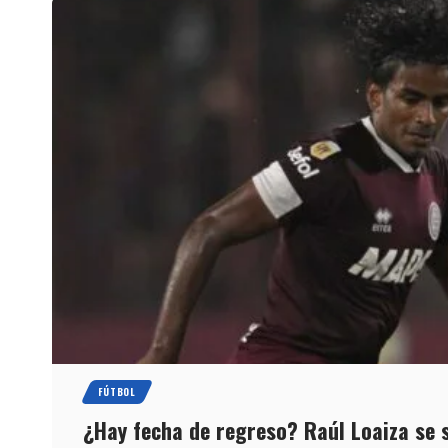
FÚTBOL
¿Hay fecha de regreso? Raúl Loaiza se 