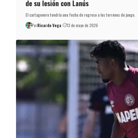
de su lesión con Lanús
El cartagenero tendría una fecha de regreso a los terrenos de juego.
Por
Ricardo Vega
13 de mayo de 2026