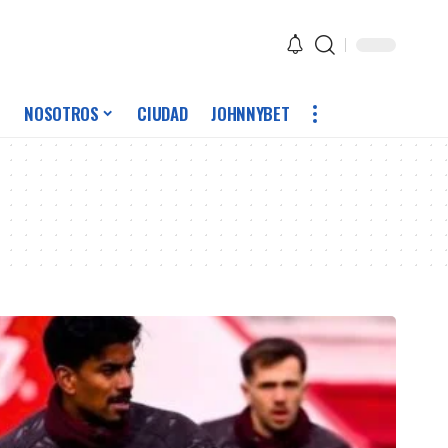
NOSOTROS
CIUDAD
JOHNNYBET