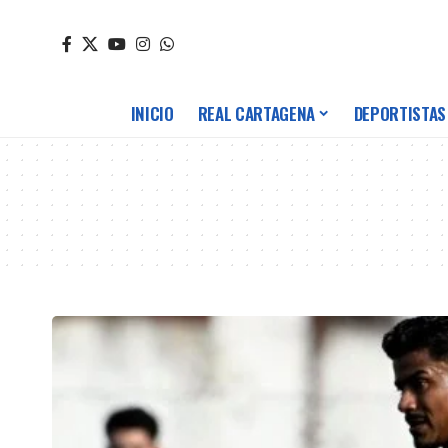
INICIO
REAL CARTAGENA
DEPORTISTAS