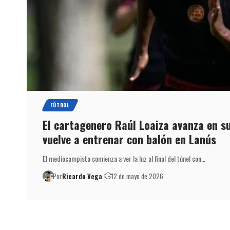
FÚTBOL
El cartagenero Raúl Loaiza avanza en s
vuelve a entrenar con balón en Lanús
El mediocampista comienza a ver la luz al final del túnel con…
Por
Ricardo Vega
12 de mayo de 2026