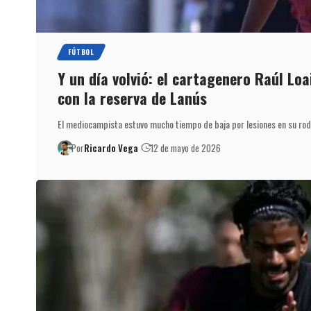
FÚTBOL
Y un día volvió: el cartagenero Raúl Lo
con la reserva de Lanús
El mediocampista estuvo mucho tiempo de baja por lesiones en su rodi
Por
Ricardo Vega
12 de mayo de 2026