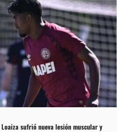
 Loaiza sufrió nueva lesión muscular y