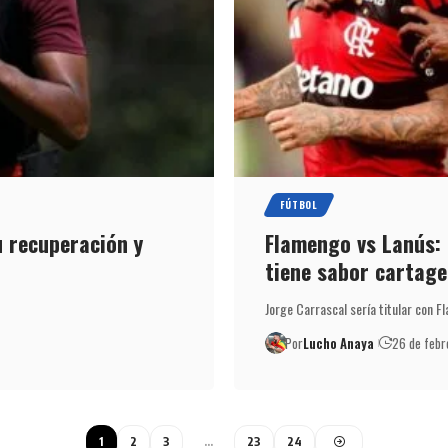
FÚTBOL
u recuperación y
Flamengo vs Lanús: 
tiene sabor cartag
Jorge Carrascal sería titular con 
Por
Lucho Anaya
26 de febr
1
2
3
…
23
24