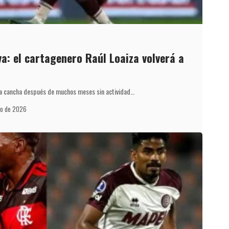
va: el cartagenero Raúl Loaiza volverá a
la cancha después de muchos meses sin actividad…
yo de 2026