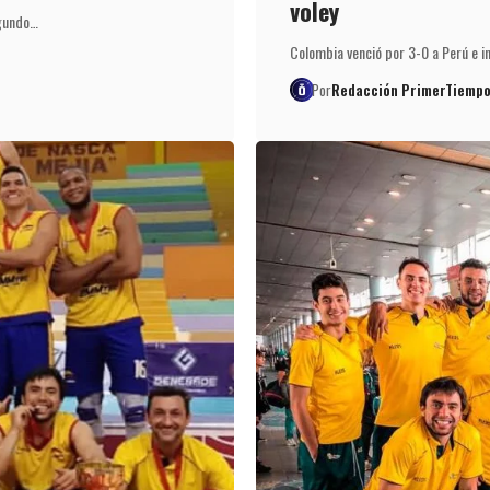
voley
egundo…
Colombia venció por 3-0 a Perú e in
Por
Redacción PrimerTiempo