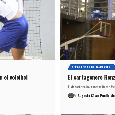
DEPORTISTAS BOLIVARENSES
n el voleibol
El cartagenero Renz
El deportista bolivarense Renzo Me
Por
Augusto César Puello Me