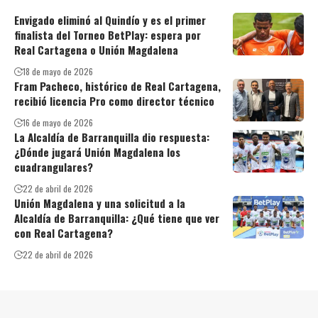
Envigado eliminó al Quindío y es el primer
finalista del Torneo BetPlay: espera por
Real Cartagena o Unión Magdalena
18 de mayo de 2026
Fram Pacheco, histórico de Real Cartagena,
recibió licencia Pro como director técnico
16 de mayo de 2026
La Alcaldía de Barranquilla dio respuesta:
¿Dónde jugará Unión Magdalena los
cuadrangulares?
22 de abril de 2026
Unión Magdalena y una solicitud a la
Alcaldía de Barranquilla: ¿Qué tiene que ver
con Real Cartagena?
22 de abril de 2026