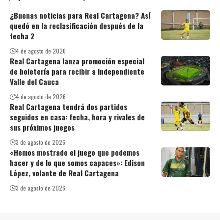
¿Buenas noticias para Real Cartagena? Así
quedó en la reclasificación después de la
fecha 2
4 de agosto de 2026
Real Cartagena lanza promoción especial
de boletería para recibir a Independiente
Valle del Cauca
4 de agosto de 2026
Real Cartagena tendrá dos partidos
seguidos en casa: fecha, hora y rivales de
sus próximos juegos
3 de agosto de 2026
«Hemos mostrado el juego que podemos
hacer y de lo que somos capaces»: Edison
López, volante de Real Cartagena
3 de agosto de 2026