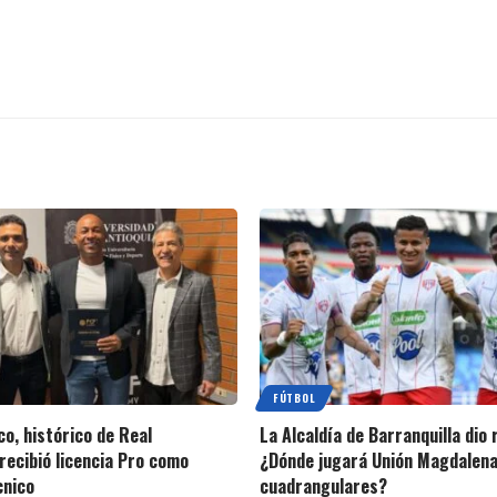
FÚTBOL
o, histórico de Real
La Alcaldía de Barranquilla dio
recibió licencia Pro como
¿Dónde jugará Unión Magdalena
cnico
cuadrangulares?