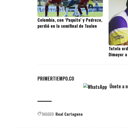
Colombia, con ‘Paquito’ y Pedrozo,
perdió en la semifinal de Toulon
Tutela or
Dimayor a
PRIMERTIEMPO.CO
Únete a n
TAGGED:
Real Cartagena