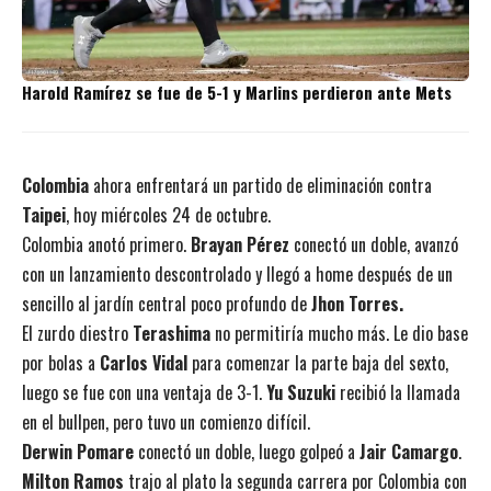
Harold Ramírez se fue de 5-1 y Marlins perdieron ante Mets
Colombia
ahora enfrentará un partido de eliminación contra
Taipei
, hoy miércoles 24 de octubre.
Colombia anotó primero.
Brayan Pérez
conectó un doble, avanzó
con un lanzamiento descontrolado y llegó a home después de un
sencillo al jardín central poco profundo de
Jhon Torres.
El zurdo diestro
Terashima
no permitiría mucho más. Le dio base
por bolas a
Carlos Vidal
para comenzar la parte baja del sexto,
luego se fue con una ventaja de 3-1.
Yu Suzuki
recibió la llamada
en el bullpen, pero tuvo un comienzo difícil.
Derwin Pomare
conectó un doble, luego golpeó a
Jair Camargo
.
Milton Ramos
trajo al plato la segunda carrera por Colombia con