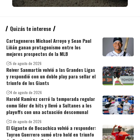
Quizás te interese
Cartageneros Michael Arroyo y Sean Paul
Liñán ganan protagonismo entre los
mejores prospectos de la MLB
5 de agosto de 2026
Reiver Sanmartín volvió a las Grandes Ligas
y respondió con un doble play para sellar el
triunfo de los Giants
4 de agosto de 2026
Harold Ramírez cerró la temporada regular
como líder de hits y llevó a Sultanes a los
playoffs con una actuación descomunal
3 de agosto de 2026
El Gigante de Bocachica volvió a responder:
Tayron Guerrero sumó otro hold en triunfo