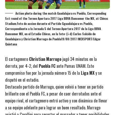
Action photo during the match Guadalajara vs Puebla, Corresponding
5st round of the Torneo Apertura 2017 Liga BBVA Bancomer the MX, at Chivas
Stadium.Foto de accion durante el Partido Gguadalajara vs Puebla,
Correspondiente a la Jornada 5 del Torneo Apertura 2017 de la Liga BBVA
Bancomer MX, en el Estadio Chivas, en la foto: (i-d) Carlos Salcido de
Guadalajara y Christian Marrugo de Puebla19/08/2017/MEXSPORT/Edgar
Quintana
El cartagenero
Christian Marrugo
jugó 34 minutos en la
derrota, por 4-2, del
Puebla FC
ante Pumas UNAM. Este
compromiso fue por la jornada número 15 de la
Liga MX
y se
disputó en el estadio.
Destacado partido de Marrugo, quien volvió a tener un partido
brillante con el Puebla FC, a pesar de caer derrotados ante el
equipo rival, el cartagenero entró activo y con dinámica de llevar
a su equipo adelante para lograr un buen resultado. Marrugo
asistió a Cavallini para recortar el marcador y tener posibilidades