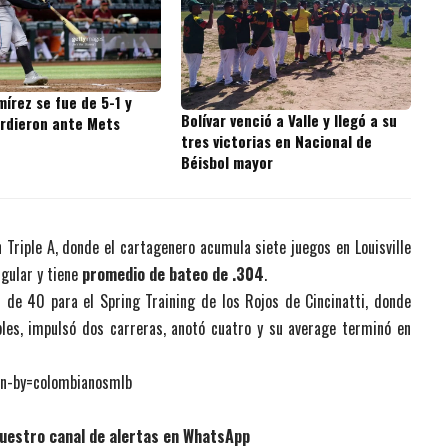
írez se fue de 5-1 y
Bolívar venció a Valle y llegó a su
erdieron ante Mets
tres victorias en Nacional de
Béisbol mayor
n Triple A, donde el cartagenero acumula siete juegos en Louisville
ngular y tiene
promedio de bateo de .304
.
r de 40 para el Spring Training de los Rojos de Cincinatti, donde
les, impulsó dos carreras, anotó cuatro y su average terminó en
n-by=colombianosmlb
uestro canal de alertas en WhatsApp