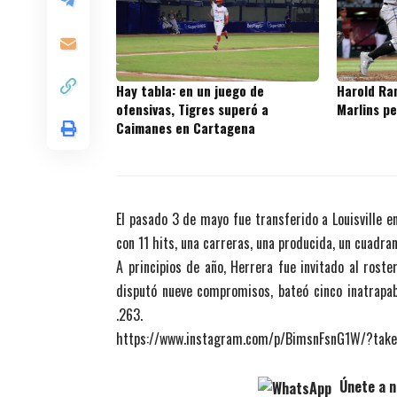
Hay tabla: en un juego de
Harold Ram
ofensivas, Tigres superó a
Marlins p
Caimanes en Cartagena
El pasado 3 de mayo fue transferido a Louisville e
con 11 hits, una carreras, una producida, un cuadra
A principios de año, Herrera fue invitado al roste
disputó nueve compromisos, bateó cinco inatrapab
.263.
https://www.instagram.com/p/BimsnFsnG1W/?take
Únete a n