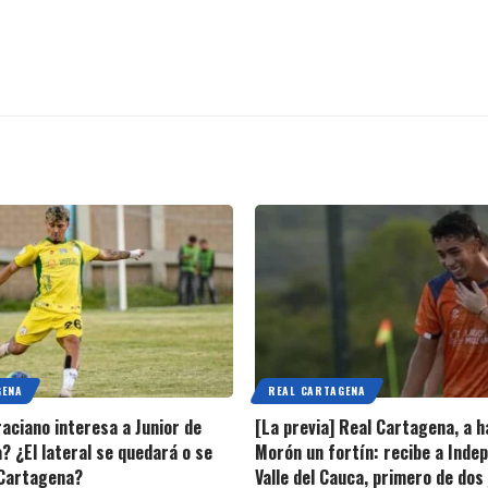
GENA
REAL CARTAGENA
raciano interesa a Junior de
[La previa] Real Cartagena, a h
? ¿El lateral se quedará o se
Morón un fortín: recibe a Inde
 Cartagena?
Valle del Cauca, primero de dos