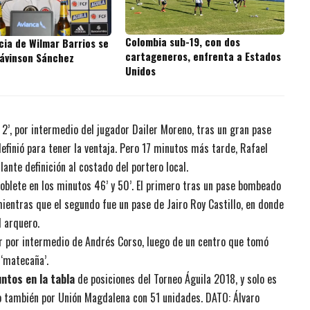
Colombia sub-19, con dos
cia de Wilmar Barrios se
cartageneros, enfrenta a Estados
Dávinson Sánchez
Unidos
 2’, por intermedio del jugador Dailer Moreno, tras un gran pase
definió para tener la ventaja. Pero 17 minutos más tarde, Rafael
lante definición al costado del portero local.
oblete en los minutos 46’ y 50’. El primero tras un pase bombeado
mientras que el segundo fue un pase de Jairo Roy Castillo, en donde
l arquero.
ar por intermedio de Andrés Corso, luego de un centro que tomó
 ‘matecaña’.
ntos en la tabla
de posiciones del Torneo Águila 2018, y solo es
 también por Unión Magdalena con 51 unidades. DATO: Álvaro