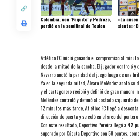
Colombia, con ‘Paquito’ y Pedrozo,
«La ausen
perdió en la semifinal de Toulon
siente»: 
Atlético FC inició ganando el compromiso al minuto
desde la mitad de la cancha. El jugador controló y 
Navarro anotó la paridad del juego luego de una bril
Ya en la segunda mitad, Álvaro Meléndez anotó su d
y el cartagenero recibió y definió de gran manera, 
Meléndez controló y definió al costado izquierdo de
12 minutos más tarde, Atlético FC llegó a descont
dirección de puerta y se coló en el arco del portero
Con este resultado, Deportivo Pereira llegó a
42 pu
superado por Cúcuta Deportivo con 58 puntos, como