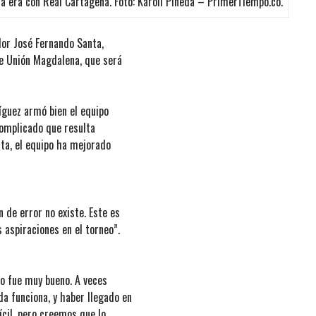
ta era con Real Cartagena. Foto: Karoll Pineda – PrimerTiempo.co.
dor José Fernando Santa,
te Unión Magdalena, que será
ríguez armó bien el equipo
 complicado que resulta
nta, el equipo ha mejorado
 de error no existe. Este es
 aspiraciones en el torneo”.
po fue muy bueno. A veces
a funciona, y haber llegado en
ícil, pero creemos que lo