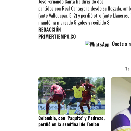
José Fernando Santa ha dirigido dos
partidos con Real Cartagena desde su llegada, amb
(ante Valledupar, 5-2) y perdió otro (ante Llaneros, 1
mandó ha marcado 5 goles y recibido 3.
REDACCIÓN
PRIMERTIEMPO.CO
Únete a n
Te
Colombia, con ‘Paquito’ y Pedrozo,
perdió en la semifinal de Toulon