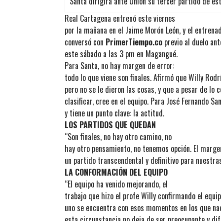
Santa dirigirá ante Unión su tercer partido de es
Real Cartagena entrenó este viernes
por la mañana en el Jaime Morón León, y el entrena
conversó con
PrimerTiempo.co
previo al duelo an
este sábado a las 3 pm en Magangué.
Para Santa, no hay margen de error:
todo lo que viene son finales. Afirmó que Willy Rod
pero no se le dieron las cosas, y que a pesar de lo
clasificar, cree en el equipo. Para José Fernando Sa
y tiene un punto clave: la actitud.
LOS PARTIDOS QUE QUEDAN
“Son finales, no hay otro camino, no
hay otro pensamiento, no tenemos opción. El margen
un partido transcendental y definitivo para nuestras
LA CONFORMACIÓN DEL EQUIPO
“El equipo ha venido mejorando, el
trabajo que hizo el profe Willy confirmando el equi
uno se encuentra con esos momentos en los que nad
esta circunstancia no deja de ser preocupante y dif