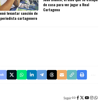
de casa para ver jugar a Real
Cartagena
denó levantar sanción de
 periodista cartagenero
ook
Seguir