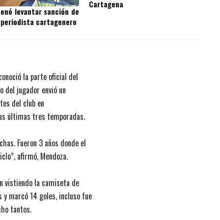
Cartagena
denó levantar sanción de
 periodista cartagenero
onoció la parte oficial del
o del jugador envió un
tes del club en
las últimas tres temporadas.
nchas. Fueron 3 años donde el
ciclo”, afirmó, Mendoza.
n vistiendo la camiseta de
 y marcó 14 goles, incluso fue
cho tantos.