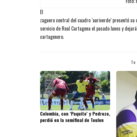
Foto:
El
zaguero central del cuadro ‘auriverde’ presentó su 
servicio de Real Cartagena el pasado lunes y dejará
cartagenero.
Te
Colombia, con ‘Paquito’ y Pedrozo,
perdió en la semifinal de Toulon