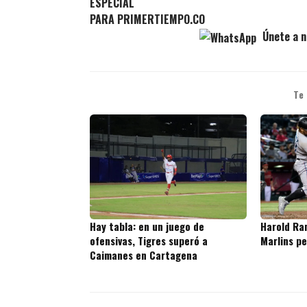
ESPECIAL
PARA PRIMERTIEMPO.CO
Únete a n
Te
Hay tabla: en un juego de
Harold Ram
ofensivas, Tigres superó a
Marlins p
Caimanes en Cartagena