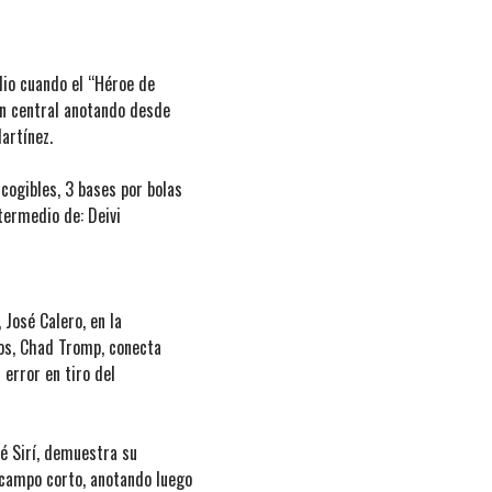
odio cuando el “Héroe de
ín central anotando desde
artínez.
ncogibles, 3 bases por bolas
ntermedio de: Deivi
 José Calero, en la
dos, Chad Tromp, conecta
 error en tiro del
sé Sirí, demuestra su
l campo corto, anotando luego