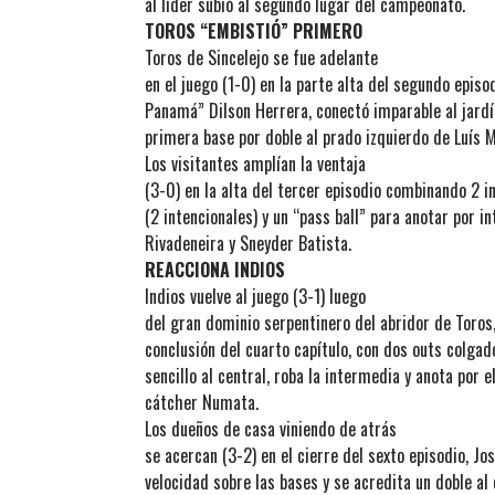
al líder subió al segundo lugar del campeonato.
TOROS “EMBISTIÓ” PRIMERO
Toros de Sincelejo se fue adelante
en el juego (1-0) en la parte alta del segundo epis
Panamá” Dilson Herrera, conectó imparable al jard
primera base por doble al prado izquierdo de Luís M
Los visitantes amplían la ventaja
(3-0) en la alta del tercer episodio combinando 2 i
(2 intencionales) y un “pass ball” para anotar por i
Rivadeneira y Sneyder Batista.
REACCIONA INDIOS
Indios vuelve al juego (3-1) luego
del gran dominio serpentinero del abridor de Toros,
conclusión del cuarto capítulo, con dos outs colga
sencillo al central, roba la intermedia y anota por el
cátcher Numata.
Los dueños de casa viniendo de atrás
se acercan (3-2) en el cierre del sexto episodio, Jo
velocidad sobre las bases y se acredita un doble a