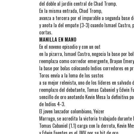
del doble al jardín central de Chad Tromp.
En la misma entrada, Chad Tromp,
avanza a tercera por el imparable a segunda base d
y anota la del empate (3-3) cuando Ismael Castro, 
cortas.
MANILLA EN MANO
En el noveno episodio y con un out
en la pizarra, Ismael Castro, negocia la base por bol
reemplaza como corredor emergente, Brayan Emery t
la base por bolas colocando Indios corredores en p
Toros envía a la loma de los sustos
a su mejor relevista, uno de los líderes en salvado d
reemplazo del debutante, Tomas Cabaniel y Edwin F
sencillo de oro anotando Kevin Mesa la definitiva pa
de Indios 4-3.
El joven lanzador colombiano, Yeizer
Marrugo, se acredita la victoria trabajado durante 
Tomas Cabaniel (1.1) carga con la derrota, Kevin M
y Edwin Fuentes es el JMV por su hit de oro.