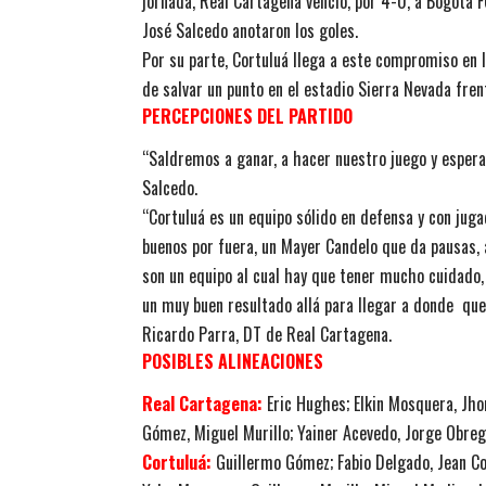
jornada, Real Cartagena venció, por 4-0, a Bogotá F
José Salcedo anotaron los goles.
Por su parte, Cortuluá llega a este compromiso en l
de salvar un punto en el estadio Sierra Nevada fr
PERCEPCIONES DEL PARTIDO
“Saldremos a ganar, a hacer nuestro juego y espera
Salcedo.
“Cortuluá es un equipo sólido en defensa y con jug
buenos por fuera, un Mayer Candelo que da pausas, 
son un equipo al cual hay que tener mucho cuidado
un muy buen resultado allá para llegar a donde que
Ricardo Parra, DT de Real Cartagena.
POSIBLES ALINEACIONES
Real Cartagena:
Eric Hughes; Elkin Mosquera, Jhon
Gómez, Miguel Murillo; Yainer Acevedo, Jorge Obreg
Cortuluá:
Guillermo Gómez; Fabio Delgado, Jean Co