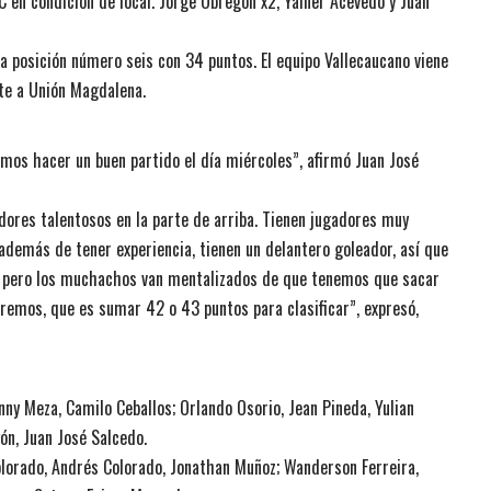
C en condición de local. Jorge Obregón x2, Yainer Acevedo y Juan
a posición número seis con 34 puntos. El equipo Vallecaucano viene
ente a Unión Magdalena.
mos hacer un buen partido el día miércoles”, afirmó Juan José
adores talentosos en la parte de arriba. Tienen jugadores muy
además de tener experiencia, tienen un delantero goleador, así que
, pero los muchachos van mentalizados de que tenemos que sacar
remos, que es sumar 42 o 43 puntos para clasificar”, expresó,
ny Meza, Camilo Ceballos; Orlando Osorio, Jean Pineda, Yulian
ón, Juan José Salcedo.
lorado, Andrés Colorado, Jonathan Muñoz; Wanderson Ferreira,