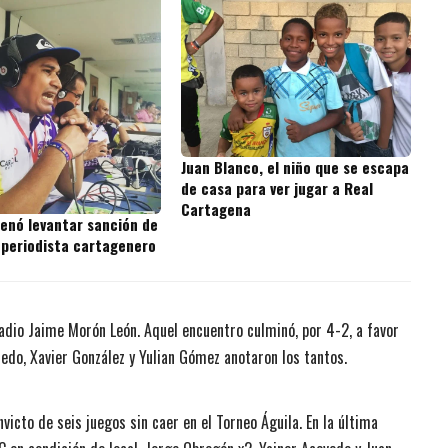
Juan Blanco, el niño que se escapa
de casa para ver jugar a Real
Cartagena
denó levantar sanción de
 periodista cartagenero
stadio Jaime Morón León. Aquel encuentro culminó, por 4-2, a favor
edo, Xavier González y Yulian Gómez anotaron los tantos.
nvicto de seis juegos sin caer en el Torneo Águila. En la última