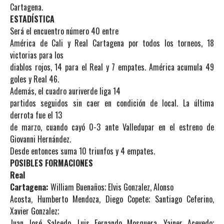
Cartagena.
ESTADÍSTICA
Será el encuentro número 40 entre
América de Cali y Real Cartagena por todos los torneos, 18
victorias para los
diablos rojos, 14 para el Real y 7 empates. América acumula 49
goles y Real 46.
Además, el cuadro auriverde liga 14
partidos seguidos sin caer en condición de local. La última
derrota fue el 13
de marzo, cuando cayó 0-3 ante Valledupar en el estreno de
Giovanni Hernández.
Desde entonces suma 10 triunfos y 4 empates.
POSIBLES FORMACIONES
Real
Cartagena:
William Buenaños; Elvis Gonzalez, Alonso
Acosta, Humberto Mendoza, Diego Copete; Santiago Ceferino,
Xavier Gonzalez;
Juan José Salcedo, Luis Fernando Mosquera, Yainer Acevedo;