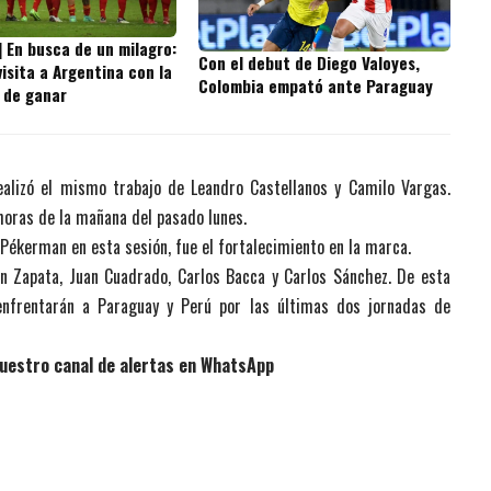
] En busca de un milagro:
Con el debut de Diego Valoyes,
isita a Argentina con la
Colombia empató ante Paraguay
 de ganar
ealizó el mismo trabajo de Leandro Castellanos y Camilo Vargas.
 horas de la mañana del pasado lunes.
 Pékerman en esta sesión, fue el fortalecimiento en la marca.
ian Zapata, Juan Cuadrado, Carlos Bacca y Carlos Sánchez. De esta
nfrentarán a Paraguay y Perú por las últimas dos jornadas de
uestro canal de alertas en WhatsApp