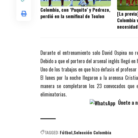
Colombia, con ‘Paquito’ y Pedrozo,
[La previa
perdió en la semifinal de Toulon
Colombia v
necesidad
Durante el entrenamiento solo David Ospina no r
Debido a que el portero del arsenal inglés llegó en
Uno de los trabajos en que hizo énfasis el profesor
El lunes por la noche llegaron a la arenosa Crist
manera se completaron los 23 convocados que e
eliminatorias.
Únete a n
TAGGED:
Fútbol
Selección Colombia