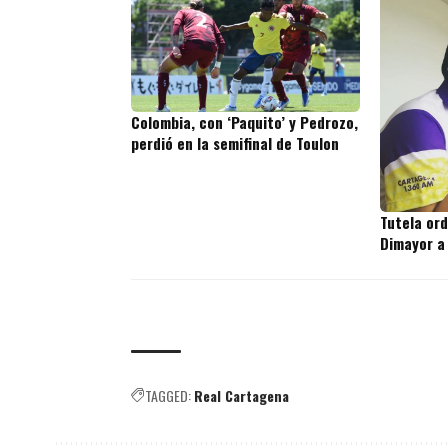
Colombia, con ‘Paquito’ y Pedrozo,
perdió en la semifinal de Toulon
Tutela or
Dimayor a
TAGGED:
Real Cartagena