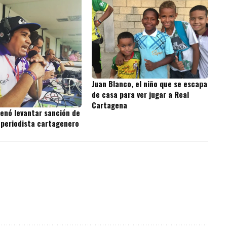
Juan Blanco, el niño que se escapa
de casa para ver jugar a Real
Cartagena
denó levantar sanción de
 periodista cartagenero