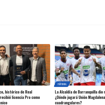
FÚTBOL
o, histórico de Real
La Alcaldía de Barranquilla dio
recibió licencia Pro como
¿Dónde jugará Unión Magdalena
cnico
cuadrangulares?