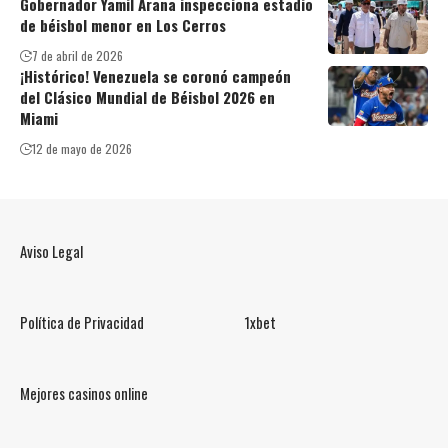
Gobernador Yamil Arana inspecciona estadio
de béisbol menor en Los Cerros
7 de abril de 2026
¡Histórico! Venezuela se coronó campeón
del Clásico Mundial de Béisbol 2026 en
Miami
12 de mayo de 2026
Aviso Legal
Política de Privacidad
1xbet
Mejores casinos online