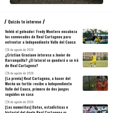
Quizás te interese
Volvió el goleador: Fredy Montero encabeza
los convocados de Real Cartagena para
enfrentar a Independiente Valle del Cauca
6 de agosto de 2026
¿Cristian Graciano interesa a Junior de
Barranquilla? ¿El lateral se quedará o se irá
de Real Cartagena?
6 de agosto de 2026
[La previa] Real Cartagena, a hacer del
Morón un fortín: recibe a Independiente
Valle del Cauca, primero de dos juegos
seguidos en casa
6 de agosto de 2026
[Los numeritos] Datos, estadísticas e
historial del duelo Real Cartagena vs