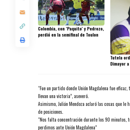
Colombia, con ‘Paquito’ y Pedrozo,
perdió en la semifinal de Toulon
Tutela or
Dimayor a
“Fue un partido donde Unión Magdalena fue eficaz, t
llevan una victoria”, aseveró.
Asimismo, Julián Mendoza aclaró las cosas que le h
de posiciones.
“Nos falta concentración durante los 90 minutos, t
perdimos ante Unión Magdalena”