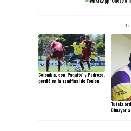
Únete a n
Te
Colombia, con ‘Paquito’ y Pedrozo,
perdió en la semifinal de Toulon
Tutela or
Dimayor a