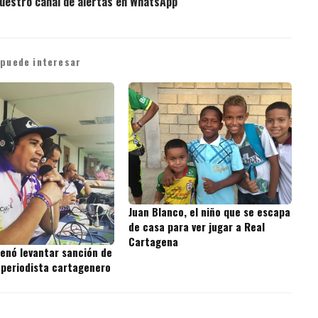
uestro canal de alertas en WhatsApp
 puede interesar
Juan Blanco, el niño que se escapa
de casa para ver jugar a Real
Cartagena
denó levantar sanción de
 periodista cartagenero