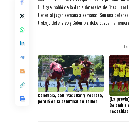
El ‘tigre’ habló de la dupla defensiva de Brasil, c
tienen al jugar semana a semana: “Son una defensa q
trabajo defensivo y Colombia debe buscar la manera
Te
Colombia, con ‘Paquito’ y Pedrozo,
[La previa
perdió en la semifinal de Toulon
Colombia v
necesidad