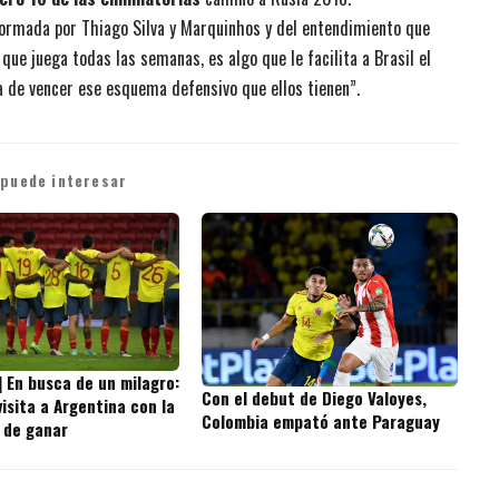
onformada por Thiago Silva y Marquinhos y del entendimiento que
ue juega todas las semanas, es algo que le facilita a Brasil el
 de vencer ese esquema defensivo que ellos tienen”.
 puede interesar
] En busca de un milagro:
Con el debut de Diego Valoyes,
isita a Argentina con la
Colombia empató ante Paraguay
 de ganar