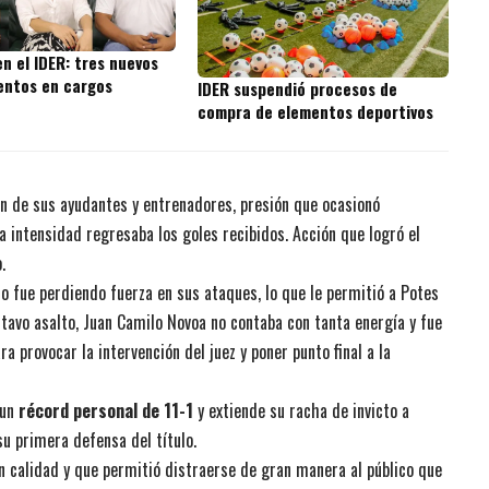
n el IDER: tres nuevos
ntos en cargos
IDER suspendió procesos de
compra de elementos deportivos
ión de sus ayudantes y entrenadores, presión que ocasionó
 intensidad regresaba los goles recibidos. Acción que logró el
.
co fue perdiendo fuerza en sus ataques, lo que le permitió a Potes
octavo asalto, Juan Camilo Novoa no contaba con tanta energía y fue
provocar la intervención del juez y poner punto final a la
 un
récord personal de 11-1
y extiende su racha de invicto a
su primera defensa del título.
 calidad y que permitió distraerse de gran manera al público que