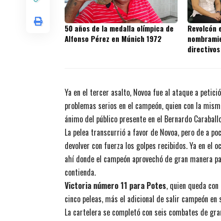
50 años de la medalla olímpica de
Revolcón e
Alfonso Pérez en Múnich 1972
nombramie
directivos
Ya en el tercer asalto, Novoa fue al ataque a petic
problemas serios en el campeón, quien con la misma
ánimo del público presente en el Bernardo Caraballo
La pelea transcurrió a favor de Novoa, pero de a po
devolver con fuerza los golpes recibidos. Ya en el 
ahí donde el campeón aprovechó de gran manera para 
contienda.
Victoria número 11 para Potes
, quien queda con
cinco peleas, más el adicional de salir campeón en 
La cartelera se completó con seis combates de gran