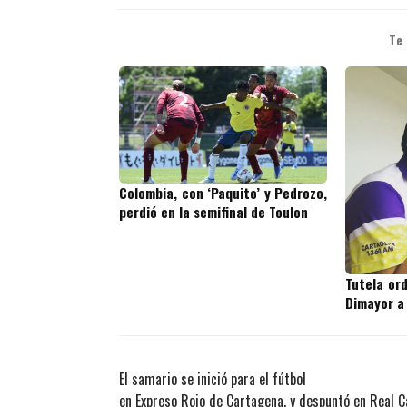
Te
Colombia, con ‘Paquito’ y Pedrozo,
perdió en la semifinal de Toulon
Tutela or
Dimayor a
El samario se inició para el fútbol
en Expreso Rojo de Cartagena, y despuntó en Real C