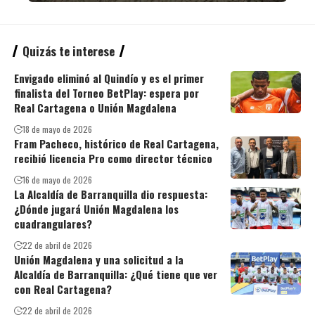
Quizás te interese
Envigado eliminó al Quindío y es el primer
finalista del Torneo BetPlay: espera por
Real Cartagena o Unión Magdalena
18 de mayo de 2026
Fram Pacheco, histórico de Real Cartagena,
recibió licencia Pro como director técnico
16 de mayo de 2026
La Alcaldía de Barranquilla dio respuesta:
¿Dónde jugará Unión Magdalena los
cuadrangulares?
22 de abril de 2026
Unión Magdalena y una solicitud a la
Alcaldía de Barranquilla: ¿Qué tiene que ver
con Real Cartagena?
22 de abril de 2026